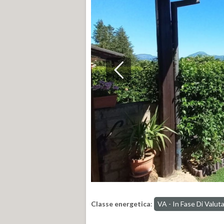
Classe energetica
:
VA - In Fase Di Valut