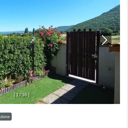
[
1
/
3
6
]
azione