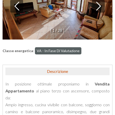
[
1
/
2
8
]
Classe energetica
:
VA - In Fase Di Valutazione
Descrizione
In posizione ottimale proponiamo in
Vendita
Appartamento
al piano terzo con ascensore, composto
da:
Ampio ingresso, cucina vivibile con balcone, soggiorno con
camino e balcone panoramico, disimpegno, due grandi