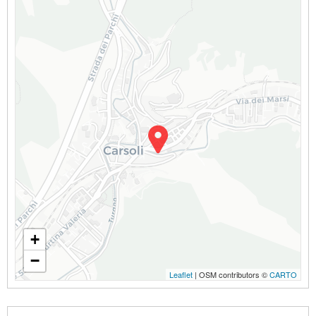
+
−
Leaflet
| OSM contributors ©
CARTO